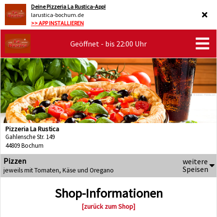
Deine Pizzeria La Rustica-App!
larustica-bochum.de
>> APP INSTALLIEREN
Geöffnet - bis 22:00 Uhr
Pizzeria La Rustica
Gahlensche Str. 149
44809 Bochum
Pizzen
weitere
Speisen
jeweils mit Tomaten, Käse und Oregano
Shop-Informationen
[zurück zum Shop]