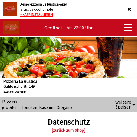
Deine Pizzeria La Rustica-App!
larustica-bochum.de
>> APP INSTALLIEREN
Geöffnet - bis 22:00 Uhr
Pizzeria La Rustica
Gahlensche Str. 149
44809 Bochum
Pizzen
weitere
Speisen
jeweils mit Tomaten, Käse und Oregano
Datenschutz
[zurück zum Shop]